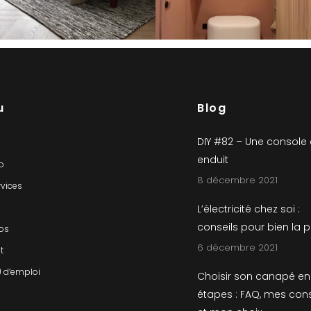
u
Blog
DIY #82 – Une console
enduit
io
8 décembre 2021
rvices
L’électricité chez soi :
conseils pour bien la 
os
6 décembre 2021
t
) d’emploi
Choisir son canapé en
étapes : FAQ, mes cons