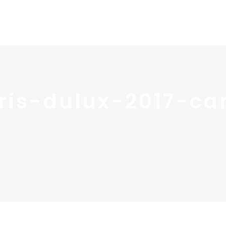
Home
Portfolio
Nos
ris-dulux-2017-c