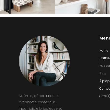
Men
Home
Portfol
Nos se
Blog
À prop
Contac
Noémie, décoratrice et
Offre(s
architecte d’intérieur,
incorrigible bricoleuse et