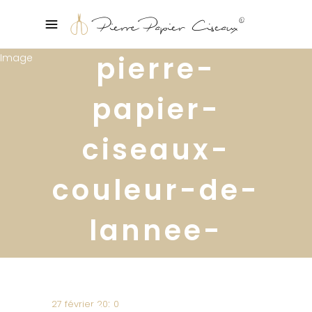
pierre-
papier-
ciseaux-
couleur-de-
lannee-
pantone-
classic-
27 février 2020