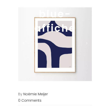
blue-
affiche
By
Noémie Meijer
0 Comments