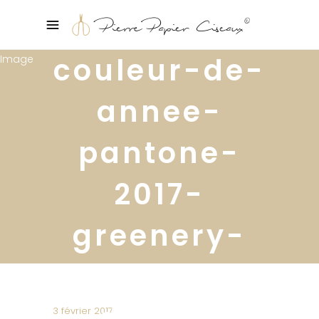
couleur-de-
annee-
pantone-
2017-
greenery-
conseils-
deco-2
3 février 2017