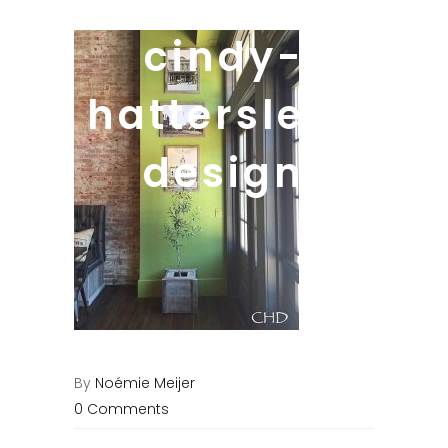
cindy-
hattersley-
design
By
Noémie Meijer
0 Comments