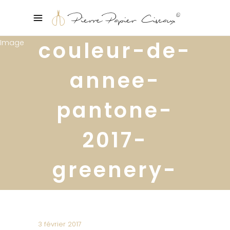
couleur-de-
annee-
pantone-
2017-
greenery-
conseils-
deco-
3 février 2017