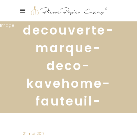
decouverte-
marque-
deco-
kavehome-
fauteuil-
bureau7
21 mai 2017