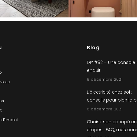
u
Blog
DIY #82 – Une console
enduit
io
8 décembre 2021
rvices
L’électricité chez soi :
conseils pour bien la 
os
6 décembre 2021
t
) d’emploi
Choisir son canapé en
étapes : FAQ, mes cons