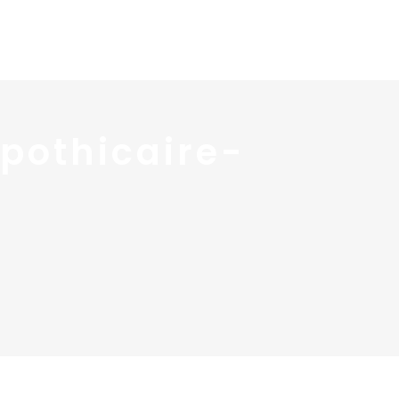
 services
Blog ↓
À propos ↓
Contact
pothicaire-