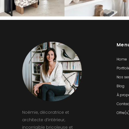
Men
Home
Portfol
Nos se
Blog
À prop
Contac
Noémie, décoratrice et
Offre(s
architecte d’intérieur,
incorrigible bricoleuse et