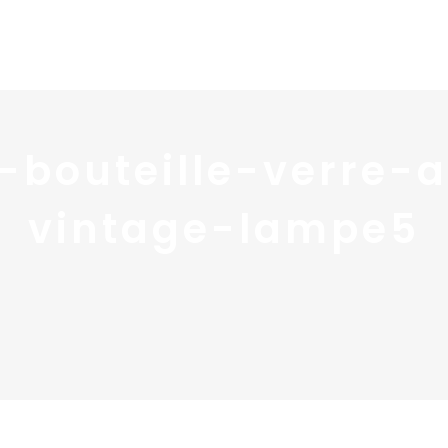
Home
Portfolio
Nos
-bouteille-verre-a
vintage-lampe5