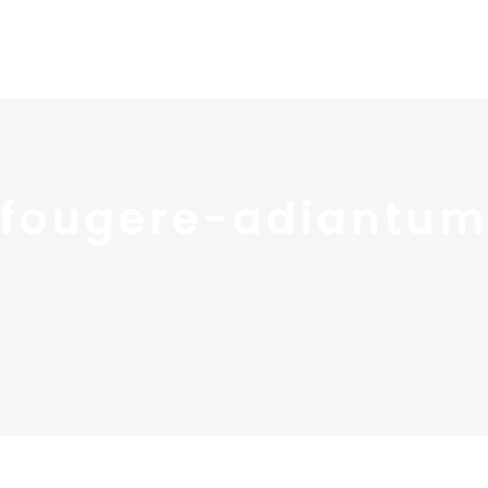
Home
Portfolio
Nos
fougere-adiantu