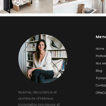
Men
Home
Portfol
Nos se
Blog
À prop
Contac
Noémie, décoratrice et
Offre(s
architecte d’intérieur,
incorrigible bricoleuse et