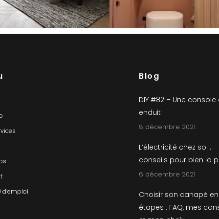
u
Blog
DIY #82 – Une console
enduit
io
8 décembre 2021
rvices
L’électricité chez soi :
conseils pour bien la 
os
6 décembre 2021
t
) d’emploi
Choisir son canapé en
étapes : FAQ, mes cons