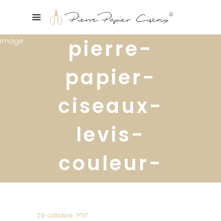
pierre-
papier-
ciseaux-
levis-
couleur-
annee-2018-
heart-
29 octobre 2017