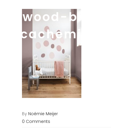
wood-brun-
cachemire22
By
Noémie Meijer
0 Comments