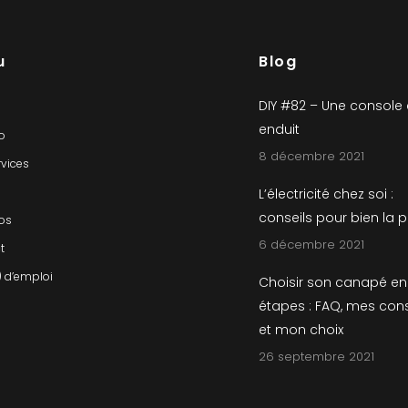
u
Blog
DIY #82 – Une console
enduit
io
8 décembre 2021
rvices
L’électricité chez soi :
conseils pour bien la 
os
6 décembre 2021
t
) d’emploi
Choisir son canapé en
étapes : FAQ, mes cons
et mon choix
26 septembre 2021