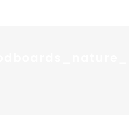
Home
Portfolio
Nos
dboards_nature_