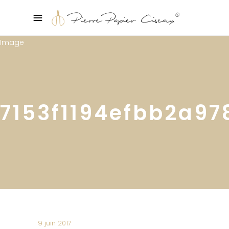
7153f1194efbb2a9
9 juin 2017