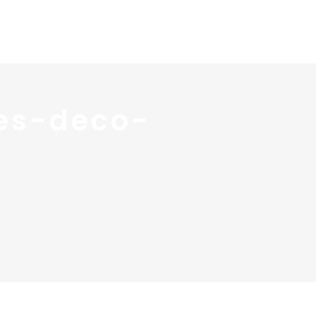
 services
Blog ↓
À propos ↓
Contact
res-deco-