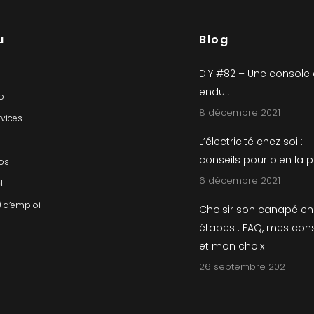
u
Blog
DIY #82 – Une console
enduit
io
8 décembre 2021
rvices
L’électricité chez soi :
conseils pour bien la 
os
6 décembre 2021
t
) d’emploi
Choisir son canapé en
étapes : FAQ, mes cons
et mon choix
26 septembre 2021