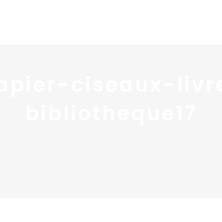
Home
Portfolio
Nos
apier-ciseaux-liv
bibliotheque17