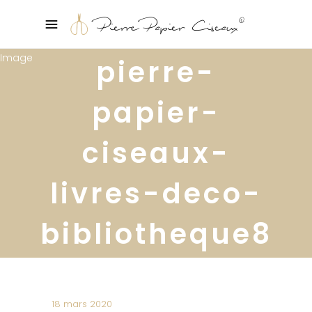
pierre-
papier-
ciseaux-
livres-deco-
bibliotheque8
18 mars 2020