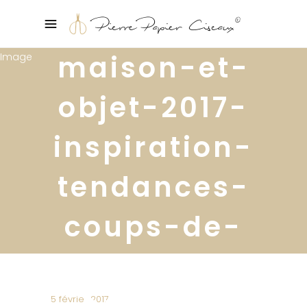
maison-et-
objet-2017-
inspiration-
tendances-
coups-de-
coeur-
hubsch6
5 février 2017