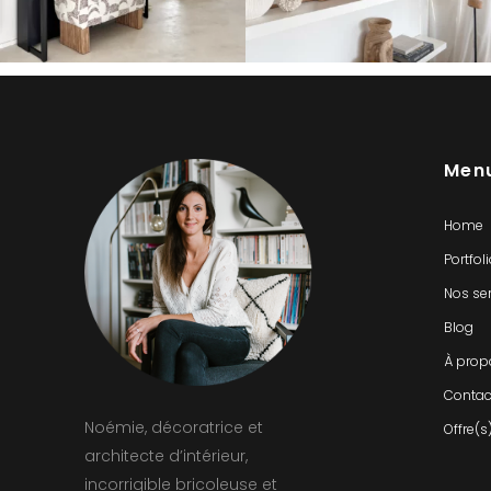
Men
Home
Portfol
Nos se
Blog
À prop
Contac
Noémie, décoratrice et
Offre(s
architecte d’intérieur,
incorrigible bricoleuse et