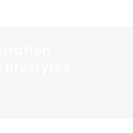
 services
Blog ↓
À propos ↓
Contact
iration-
lifestyle4