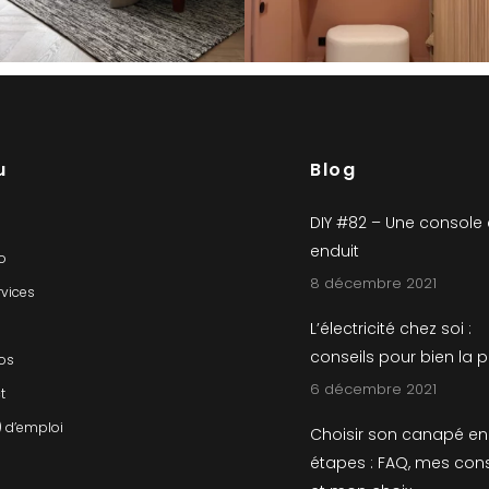
u
Blog
DIY #82 – Une console
enduit
io
8 décembre 2021
rvices
L’électricité chez soi :
conseils pour bien la 
os
6 décembre 2021
t
) d’emploi
Choisir son canapé en
étapes : FAQ, mes cons