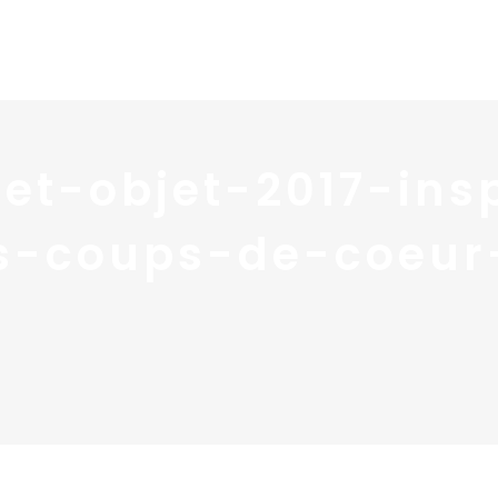
Home
Portfolio
Nos
et-objet-2017-insp
-coups-de-coeur-