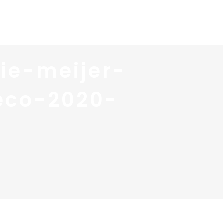
 services
Blog ↓
À propos ↓
Contact
ie-meijer-
́co-2020-