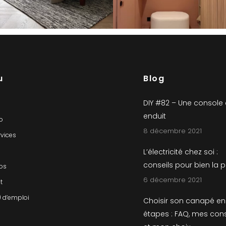
u
Blog
DIY #82 – Une console
enduit
io
8 décembre 2021
rvices
L’électricité chez soi :
conseils pour bien la 
os
6 décembre 2021
t
) d’emploi
Choisir son canapé en
étapes : FAQ, mes cons