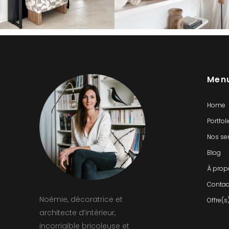
Men
Home
Portfol
Nos se
Blog
À prop
Contac
Noémie, décoratrice et
Offre(s
architecte d’intérieur,
incorrigible bricoleuse et