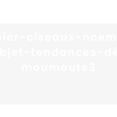
Home
Portfolio
Nos
pier-ciseaux-noem
bjet-tendances-de
moumoute3