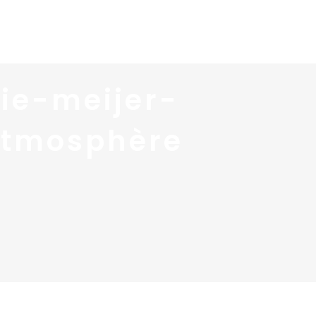
 services
Blog ↓
À propos ↓
Contact
ie-meijer-
tmosphère