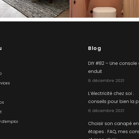
u
Blog
DIY #82 – Une console
enduit
io
8 décembre 2021
rvices
L’électricité chez soi :
conseils pour bien la 
os
6 décembre 2021
t
) d’emploi
Choisir son canapé en
étapes : FAQ, mes cons