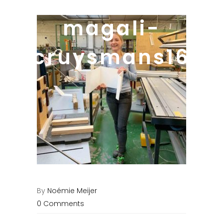
magali-
cruysmans16
By
Noémie Meijer
0 Comments