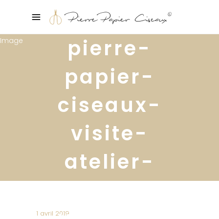
pierre-
papier-
ciseaux-
visite-
atelier-
designer-
ymagin-
1 avril 2019