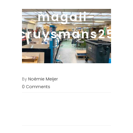
magali-
cruysmans25
By
Noémie Meijer
0 Comments