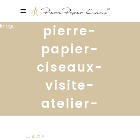
pierre-
papier-
ciseaux-
visite-
atelier-
designer-
ymagin-
1 avril 2019