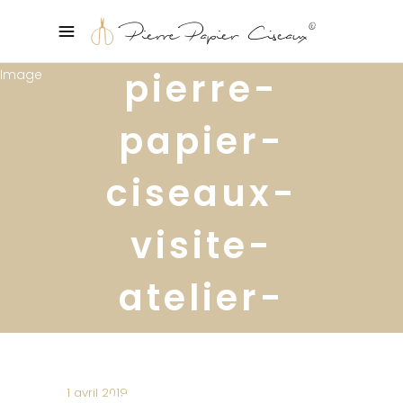
pierre-
papier-
ciseaux-
visite-
atelier-
designer-
ymagin-
1 avril 2019