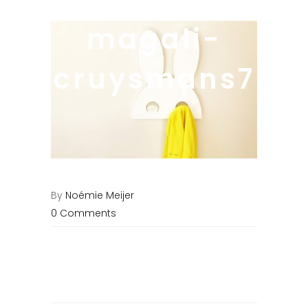
magali-
cruysmans7
By
Noémie Meijer
0 Comments