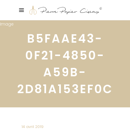
B5FAAE43-
0F21-4850-
A59B-
2D81A153EF0C
14 avril 2019