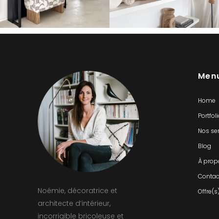
Men
Home
Portfol
Nos se
Blog
À prop
Contac
Noémie, décoratrice et
Offre(s
architecte d’intérieur,
incorrigible bricoleuse et