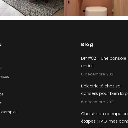
u
Blog
DIY #82 – Une console
enduit
io
8 décembre 2021
rvices
L’électricité chez soi :
conseils pour bien la 
os
6 décembre 2021
t
) d’emploi
Choisir son canapé en
étapes : FAQ, mes cons