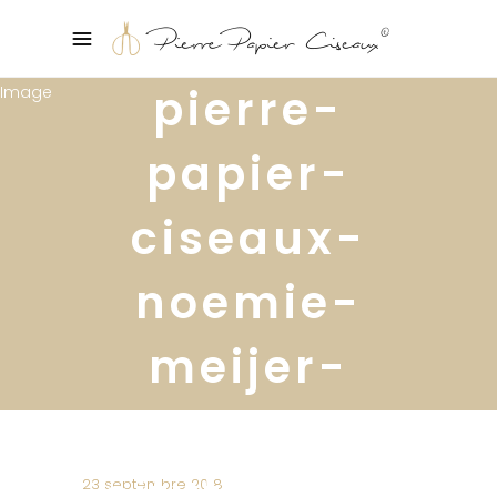
pierre-
papier-
ciseaux-
noemie-
meijer-
stockholm-
citytrip-35
23 septembre 2018