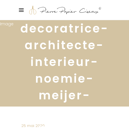
decoratrice-
architecte-
interieur-
noemie-
meijer-
pierre-
papier-
25 mai 2020