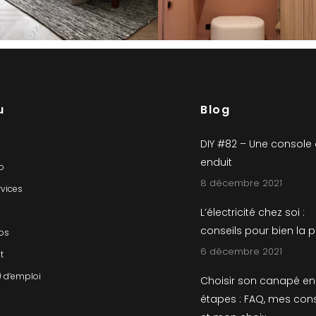
u
Blog
DIY #82 – Une console
enduit
io
8 décembre 2021
rvices
L’électricité chez soi :
conseils pour bien la 
os
6 décembre 2021
t
) d’emploi
Choisir son canapé en
étapes : FAQ, mes cons