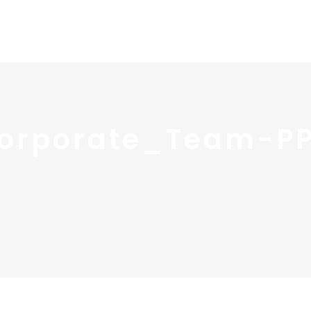
Home
Portfolio
Nos
orporate_Team-P