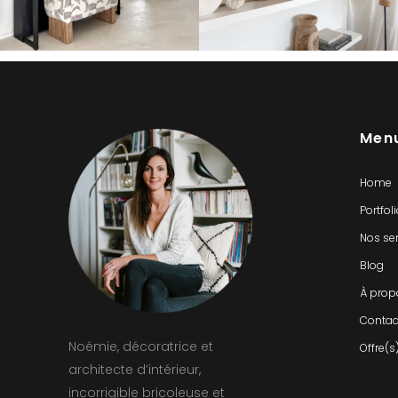
Men
Home
Portfol
Nos se
Blog
À prop
Contac
Noémie, décoratrice et
Offre(s
architecte d’intérieur,
incorrigible bricoleuse et