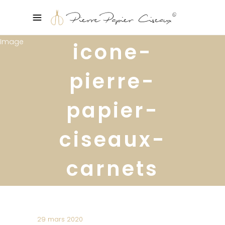
icone-
pierre-
papier-
ciseaux-
carnets
29 mars 2020