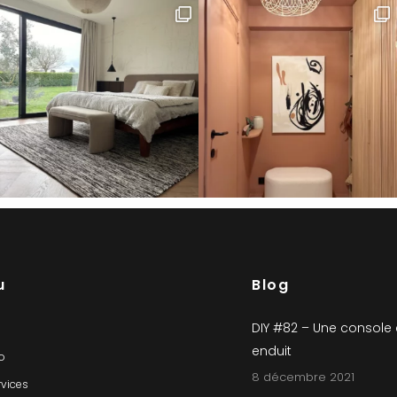
u
Blog
DIY #82 – Une console
enduit
io
8 décembre 2021
rvices