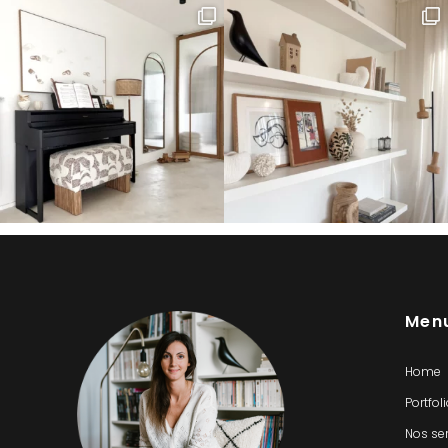
Men
Home
Portfol
Nos se