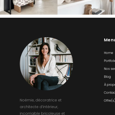
Men
Home
Portfol
Nos se
Blog
À prop
Contac
Noémie, décoratrice et
Offre(s
architecte d’intérieur,
incorrigible bricoleuse et