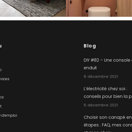
u
Blog
DIY #82 – Une console
enduit
io
8 décembre 2021
rvices
L’électricité chez soi :
conseils pour bien la 
os
6 décembre 2021
t
) d’emploi
Choisir son canapé en
étapes : FAQ, mes cons