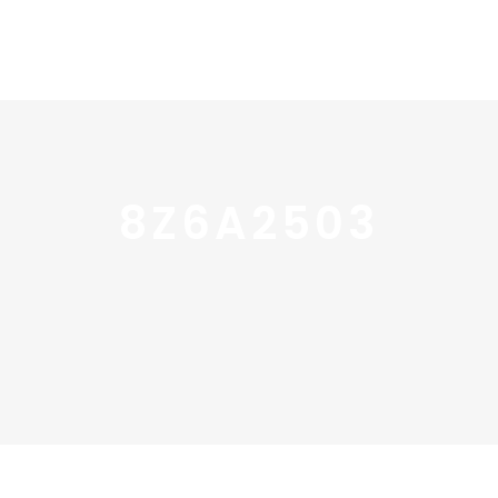
Home
Portfolio
Nos
8Z6A2503