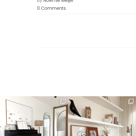
By
Noémie Meijer
0 Comments