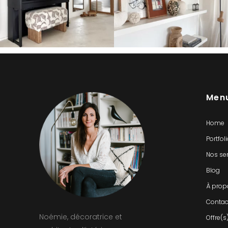
Men
Home
Portfol
Nos se
Blog
À prop
Contac
Noémie, décoratrice et
Offre(s