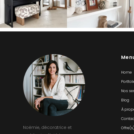
Men
Home
Portfol
Nos se
Blog
À prop
Contac
Noémie, décoratrice et
Offre(s