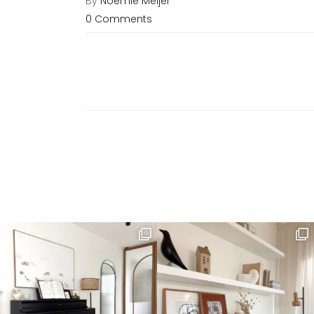
By
Noémie Meijer
0 Comments