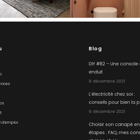
u
Blog
DIY #82 – Une console
enduit
io
8 décembre 2021
rvices
L’électricité chez soi :
conseils pour bien la 
os
6 décembre 2021
t
) d’emploi
Choisir son canapé en
étapes : FAQ, mes cons