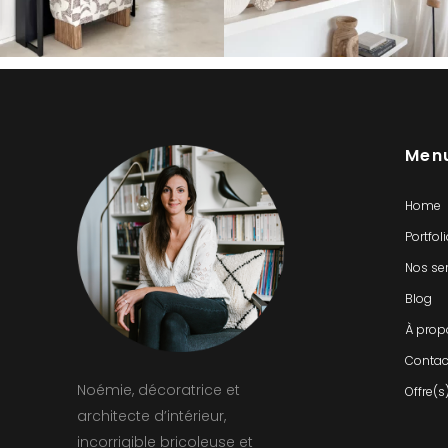
Men
Home
Portfol
Nos se
Blog
À prop
Contac
Noémie, décoratrice et
Offre(s
architecte d’intérieur,
incorrigible bricoleuse et