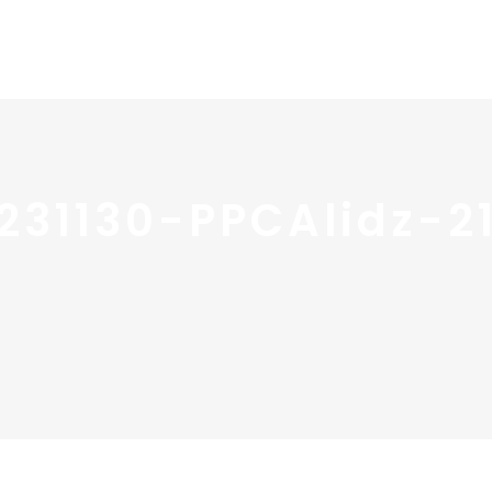
Home
Portfolio
Nos
231130-PPCAlidz-2