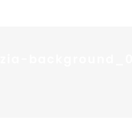
Home
Portfolio
Nos
izia-background_