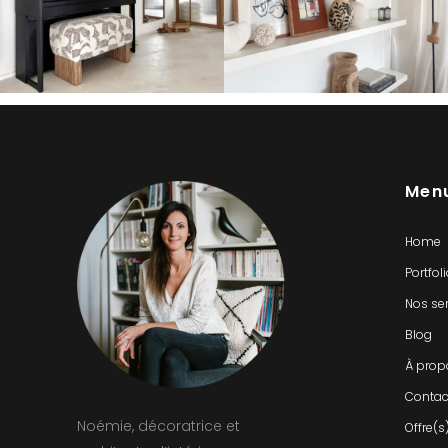
Men
Home
Portfol
Nos se
Blog
À prop
Contac
Noémie, décoratrice et
Offre(s