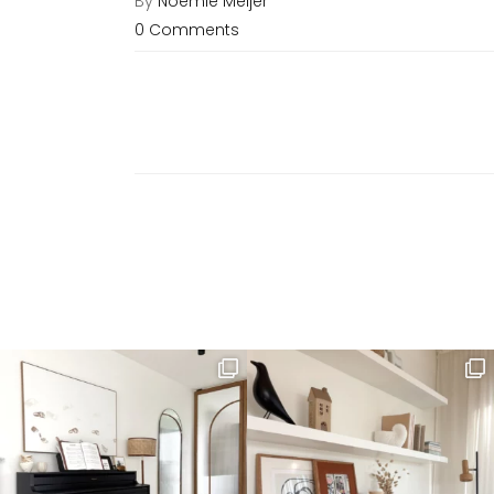
By
Noémie Meijer
0 Comments