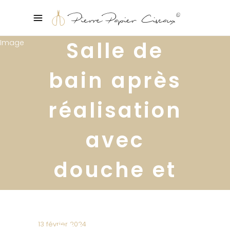
Salle de
bain après
réalisation
avec
douche et
meuble
suspendu
13 février 2024