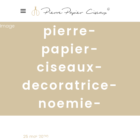
pierre-
papier-
ciseaux-
decoratrice-
noemie-
meijer-
salle-de-
25 mai 2020