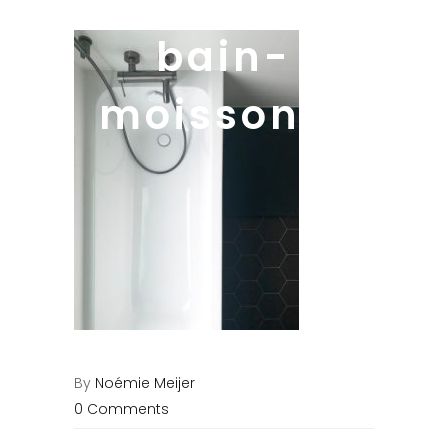
bain-
moisson14
By
Noémie Meijer
0 Comments