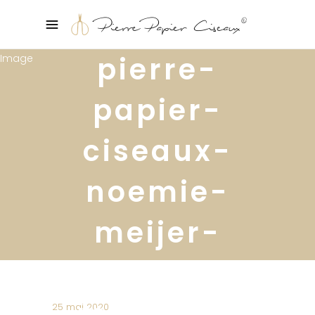
pierre-
papier-
ciseaux-
noemie-
meijer-
projet-
moisson-
25 mai 2020