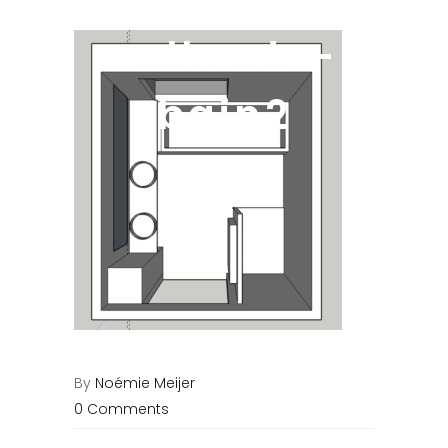
salle-de-
bain2
By
Noémie Meijer
0 Comments