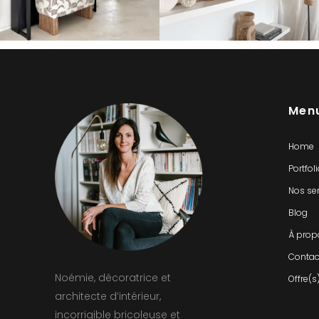
Men
Home
Portfol
Nos se
Blog
À prop
Contac
Noémie, décoratrice et
Offre(s
architecte d’intérieur,
incorrigible bricoleuse et