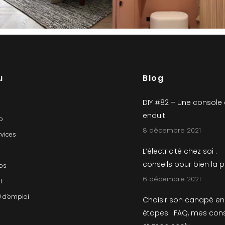
u
Blog
DIY #82 – Une console
enduit
io
8 décembre 2021
rvices
L’électricité chez soi :
conseils pour bien la 
os
6 décembre 2021
t
) d’emploi
Choisir son canapé en
étapes : FAQ, mes cons