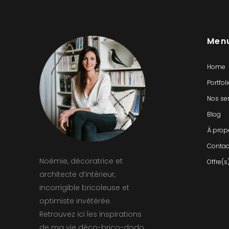
Men
Home
Portfol
Nos se
Blog
À prop
Contac
Noémie, décoratrice et
Offre(s
architecte d’intérieur,
incorrigible bricoleuse et
optimiste invétérée.
Retrouvez ici les inspirations
de ma vie déco-brico-dodo