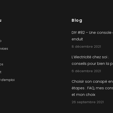
u
Blog
DIY #82 – Une console
enduit
io
8 décembre 2021
rvices
L’électricité chez soi :
conseils pour bien la 
os
6 décembre 2021
t
) d’emploi
Choisir son canapé en
étapes : FAQ, mes cons
et mon choix
26 septembre 2021