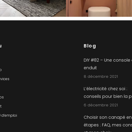
u
Blog
DIY #82 – Une console
enduit
io
8 décembre 2021
rvices
L’électricité chez soi :
conseils pour bien la 
os
6 décembre 2021
t
) d’emploi
Choisir son canapé en
étapes : FAQ, mes cons