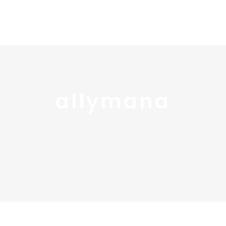
Home
Portfolio
Nos
allymana