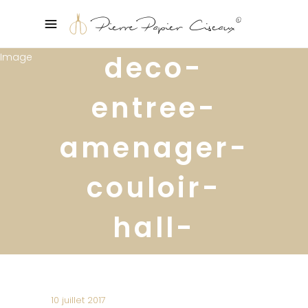
deco-
entree-
amenager-
couloir-
hall-
escalier4
10 juillet 2017