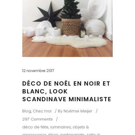
12 novembre 2017
DÉCO DE NOËL EN NOIR ET
BLANC, LOOK
SCANDINAVE MINIMALISTE
Blog
,
Chez moi
By
Noémie Meijer
297 Comments
déco de fête
,
luminaires
,
objets &
accessoires déco
,
partenariats
,
salle à