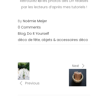
Retrouvez
ici
les photos des DIY réalisés
par les lecteurs d’après mes tutoriels !
By
Noémie Meijer
0 Comments
Blog
,
Do It Yourself
déco de fête
,
objets & accessoires déco
Next
Previous