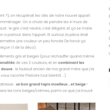
ent ?), on récupérait les clés de notre nouvel appart
d’emménager. On a choisi de peindre les 4 murs de
ud : le gris c’est neutre, c’est élégant, et ça se marie
 a partout dans l’appart. Et surtout, la pièce était
rmettre une couleur un peu foncée (le foncé ça
 leçon 1.1 de la déco).
es éléments gris et beiges (pour réchauffer quand même
tonalités
de ces 2 couleurs, et en
combinant les
r douce
: le fauteuil ancien de ma grand-mère que j’ai
ous raconte l’histoire tout bientôt …).
itresse :
un bon grand tapis moelleux… et beige
!
f
ans les tons beiges/crèmes, parmi ce que j’ai trouvé