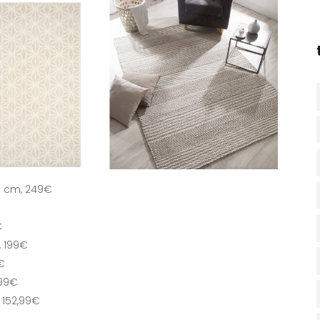
0 cm, 249€
€
, 199€
9€
,99€
 152,99€