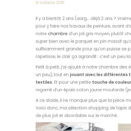
9 octobre 2015
Il y a bientôt 2 ans (aarg… déjà 2 ans ? Vraim
pour y faire nos travaux de peinture, avant 
notre
chambre
d’un joli gris moyen, plutôt cha
super bien avec le parquet en pin massif qu’on
suffisamment grande pour qu’on puisse se pe
rapetisse, le clair ça agrandit : c’est un peu la
Petit à petit, j’ai ajouté à notre chambre d
un peu), tout en
jouant avec les différentes 
textiles
. Et pour une petite
touche de couleu
regarnit d’un épais coton jaune moutarde (je v
A ce stade, il ne manque plus que la pièce ma
Voici donc, ma sélection shopping de tapis d
de plus joli et abordable sur le marché.