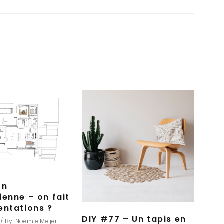
on
ienne – on fait
entations ?
DIY #77 – Un tapis en
By
Noémie Meijer