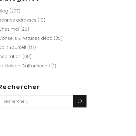
Blog
(207)
Bonnes adresses
(10)
Chez moi
(25)
Conseils & Astuces déco
(35)
Do It Yourself
(87)
Inspiration
(68)
La Maison Californienne
(1)
Rechercher
Search
or: