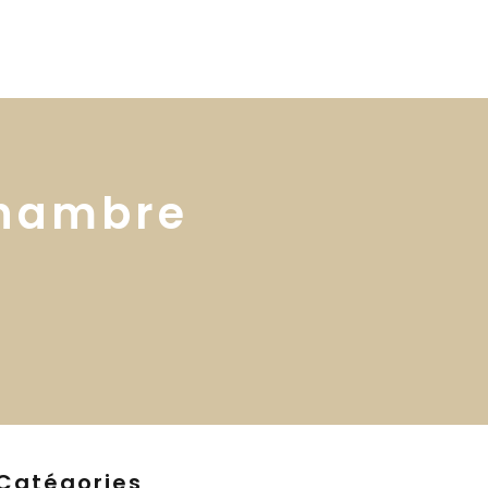
 services
Blog ↓
À propos ↓
Contact
chambre
Catégories