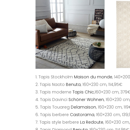
Tapis Stockholm
Maison du monde
, 140×20
Tapis Naoto
Benuta
, 160×230 cm, 114,95€
Tapis moderne
Tapis Chic
,160×230 cm, 379
Tapis Davinci
Schöner Wohnen
, 160×230 cm
Tapis Touareg
Delamaison
, 160×230 cm, 11
Tapis berbere
Castorama
, 160×230 cm, 139
Tapis style berbere
La Redoute
, 160×230 cm,
Tapis Diamond
Benuta
, 160×230 cm, 114,95€