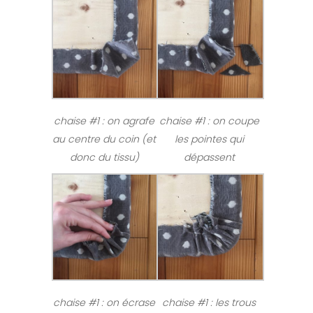
chaise #1 : on agrafe
chaise #1 : on coupe
au centre du coin (et
les pointes qui
donc du tissu)
dépassent
chaise #1 : on écrase
chaise #1 : les trous