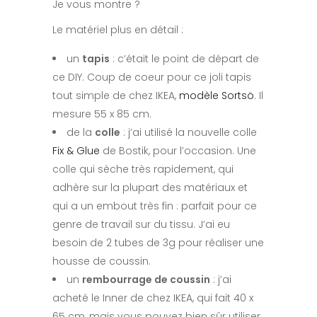
Je vous montre ?
Le matériel plus en détail :
un
tapis
: c’était le point de départ de
ce DIY. Coup de coeur pour ce joli tapis
tout simple de chez IKEA,
modèle Sortsö
. Il
mesure 55 x 85 cm.
de la
colle
: j’ai utilisé la nouvelle colle
Fix & Glue
de Bostik, pour l’occasion. Une
colle qui sèche très rapidement, qui
adhère sur la plupart des matériaux et
qui a un embout très fin : parfait pour ce
genre de travail sur du tissu. J’ai eu
besoin de 2 tubes de 3g pour réaliser une
housse de coussin.
un
rembourrage de coussin
: j’ai
acheté le Inner de chez IKEA, qui fait 40 x
65 cm, mais vous pouvez bien sûr utiliser