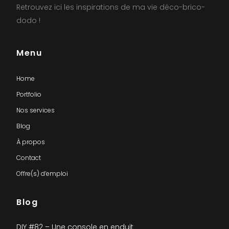
Retrouvez ici les inspirations de ma vie déco-brico-
dodo !
Menu
Home
Portfolio
Nos services
Blog
À propos
Contact
Offre(s) d’emploi
Blog
DIY #82 – Une console en enduit