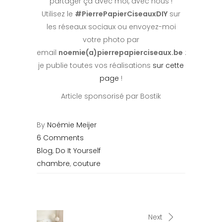
partager ça avec moi, avec nous !
Utilisez le
#PierrePapierCiseauxDIY
sur
les réseaux sociaux ou envoyez-moi
votre photo par
email
noemie(a)pierrepapierciseaux.be
:
je publie toutes vos réalisations
sur cette
page
!
Article sponsorisé par Bostik
By
Noémie Meijer
6 Comments
Blog
,
Do It Yourself
chambre
,
couture
Next