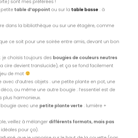
forte) sont mes préférées !
petite
table d’appoint
ou sur la
table basse
: à
ntre dans la bibliothèque ou sur une étagère, comme
 que ce soit pour une soirée entre amis, devant un bon
 je choisis toujours des
bougies de couleurs neutres
a cire devient translucide), et ça se fond facilement
s jeu de mot
avec d’autres objets : une petite plante en pot, une
t déco, ou même une autre bougie : l’essentiel est de
urs plus harmonieux.
la bougie avec une
petite plante verte
: lumière +
le, veillez à mélanger
différents formats, mais pas
 idéales pour ça).
y parfumé, que je vaporise sur le haut de la couette (pas