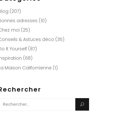
Blog
(207)
Bonnes adresses
(10)
Chez moi
(25)
Conseils & Astuces déco
(35)
Do It Yourself
(87)
Inspiration
(68)
La Maison Californienne
(1)
Rechercher
Search
or: