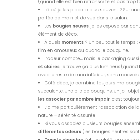
(quand elle est bien retranscrite et pas trop 
Là où je les place le plus souvent ? Sur une
portée de main et de vue dans le salon.
Les
bougies neuves
, je les expose par co
élément de déco.
À quels
moments
? Un peu tout le temps :
film en amoureux ou quand je bouquine.
L’odeur compte… mais le packaging aussi :
et claires
, je trouve ça plus lumineux (quand l
avec le reste de mon intérieur, sans mauvai
Côté déco, je combine toujours ma bougie 
succulente, une pile de bouquins, un joli obje
les associer par nombre impair
, c’est toujo
J’aime particulièrement l’association de 
nature = sérénité assurée !
Si vous associez plusieurs bougies ensemb
différentes odeurs
(les bougies neutres sont
Dans la chambre
, j’utilise plutôt un spra