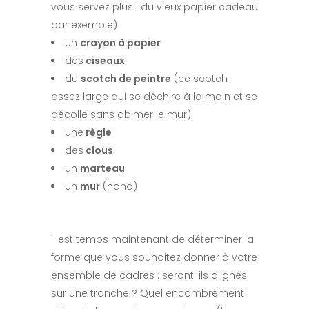
vous servez plus : du vieux papier cadeau
par exemple)
un
crayon à papier
des
ciseaux
du
scotch de peintre
(ce scotch
assez large qui se déchire à la main et se
décolle sans abimer le mur)
une
règle
des
clous
un
marteau
un
mur
(haha)
Il est temps maintenant de déterminer la
forme que vous souhaitez donner à votre
ensemble de cadres : seront-ils alignés
sur une tranche ? Quel encombrement